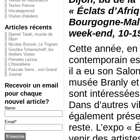
Textes en Résonance
Textes Persos
« Éclats d’Afri
Uncategorized
Visites d'ateliers
Bourgogne-Mali)
Articles récents
week-end, 10-1
Djamel Tatah, musée de
Dijon
Nicolas Busset, Le Trigram
Cette année, en F
Grishka Tchernishoff, les
Ateliers Vortex
contemporain est
Pernette Lézine,
L’Hostellerie
il a eu son Salo
Pascale Serre , son Grand
Journal
musée Branly et 
Recevoir un email
sont intéressées
pour chaque
nouvel article?
Dans d’autres vil
Name
également présen
Email*
reste. L’expo « É
venir des artist