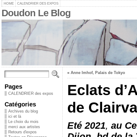
HOME
CALENDRIER DES EXPOS
Doudon Le Blog
«
Anne Imhof, Palais de Tokyo
Eclats d’A
Pages
CALENDRIER des expos
de Clairv
Catégories
Archives du blog
ici et là
Le choix du mois
Eté 2021
,
au Cel
merci aux artistes
Retours d'expos
Dijon, bd de la