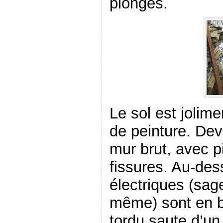
plonges.
Le sol est jolim
de peinture. Dev
mur brut, avec p
fissures. Au-dess
électriques (sa
même) sont en b
tordu saute d’un 