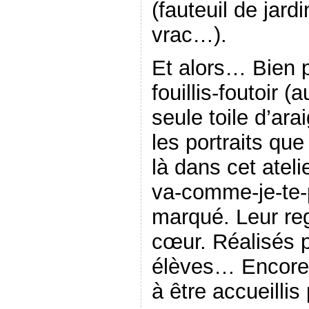
(fauteuil de jardi
vrac…).
Et alors… Bien p
fouillis-foutoir 
seule toile d’ara
les portraits que
là dans cet ateli
va-comme-je-te-p
marqué. Leur reg
cœur. Réalisés p
élèves… Encore 
à être accueillis