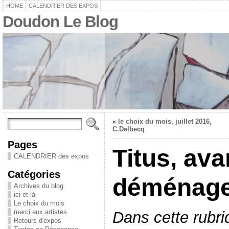
HOME
CALENDRIER DES EXPOS
Doudon Le Blog
«
le choix du mois, juillet 2016,
C.Delbecq
Pages
Titus, ava
CALENDRIER des expos
Catégories
déménag
Archives du blog
ici et là
Le choix du mois
merci aux artistes
Dans cette rubri
Retours d'expos