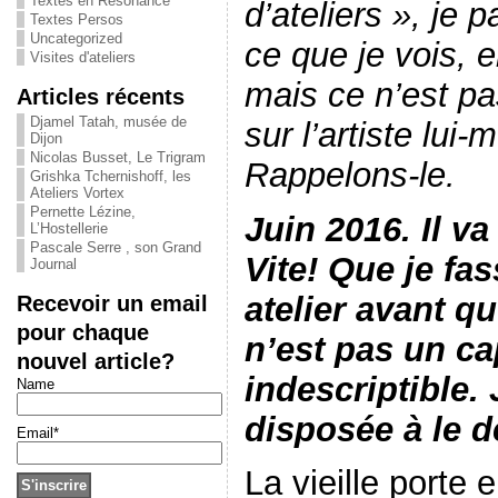
Textes en Résonance
d’ateliers », je 
Textes Persos
Uncategorized
ce que je vois,
e
Visites d'ateliers
mais ce n’est pa
Articles récents
Djamel Tatah, musée de
sur l’artiste lui
Dijon
Nicolas Busset, Le Trigram
Rappelons-le.
Grishka Tchernishoff, les
Ateliers Vortex
Pernette Lézine,
Juin 2016. Il v
L’Hostellerie
Pascale Serre , son Grand
Vite! Que je fas
Journal
atelier avant q
Recevoir un email
pour chaque
n’est pas un c
nouvel article?
indescriptible.
Name
disposée à le d
Email*
La vieille porte 