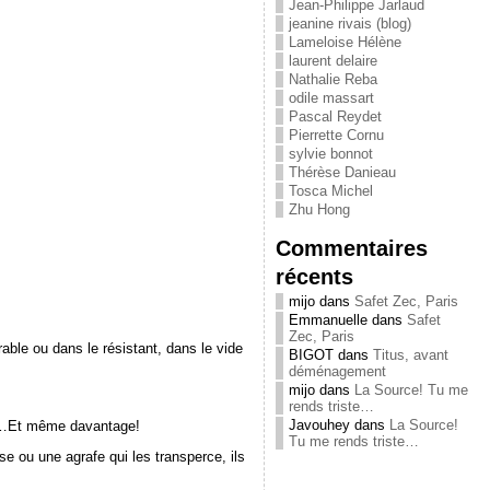
Jean-Philippe Jarlaud
jeanine rivais (blog)
Lameloise Hélène
laurent delaire
Nathalie Reba
odile massart
Pascal Reydet
Pierrette Cornu
sylvie bonnot
Thérèse Danieau
Tosca Michel
Zhu Hong
Commentaires
récents
mijo
dans
Safet Zec, Paris
Emmanuelle
dans
Safet
Zec, Paris
rable ou dans le résistant, dans le vide
BIGOT
dans
Titus, avant
déménagement
mijo
dans
La Source! Tu me
rends triste…
Javouhey
dans
La Source!
œur…Et même davantage!
Tu me rends triste…
se ou une agrafe qui les transperce, ils