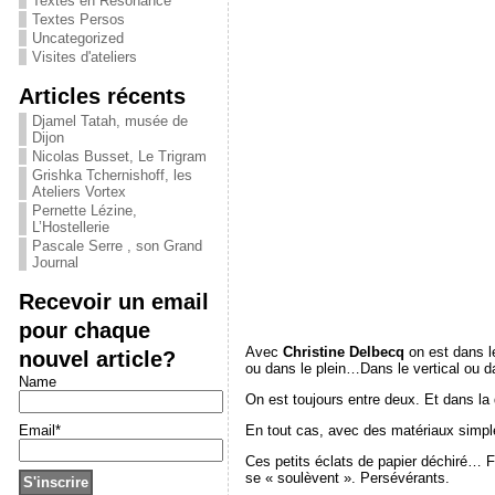
Textes en Résonance
Textes Persos
Uncategorized
Visites d'ateliers
Articles récents
Djamel Tatah, musée de
Dijon
Nicolas Busset, Le Trigram
Grishka Tchernishoff, les
Ateliers Vortex
Pernette Lézine,
L’Hostellerie
Pascale Serre , son Grand
Journal
Recevoir un email
pour chaque
Avec
Christine Delbecq
on est dans le
nouvel article?
ou dans le plein…Dans le vertical ou da
Name
On est toujours entre deux. Et dans la 
Email*
En tout cas, avec des matériaux simpl
Ces petits éclats de papier déchiré… Fr
se « soulèvent ». Persévérants.