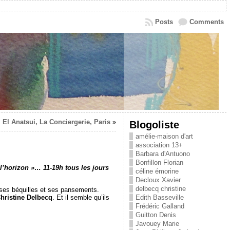
Posts
Comments
El Anatsui, La Conciergerie, Paris
»
Blogoliste
amélie-maison d'art
association 13+
Barbara d'Antuono
Bonfillon Florian
é l’horizon »… 11-19h tous les jours
céline émorine
Decloux Xavier
delbecq christine
 ses béquilles et ses pansements.
hristine Delbecq
. Et il semble qu’ils
Edith Basseville
Frédéric Galland
Guitton Denis
Javouey Marie