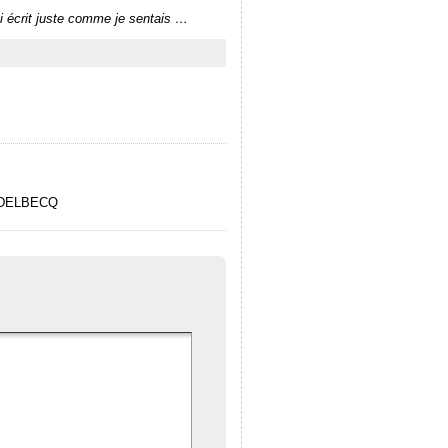
ai écrit juste comme je sentais …
ne DELBECQ