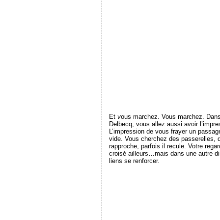
Et
v
ous marchez. Vous marchez. Dans ce
Delbecq, vous allez aussi avoir l’impre
L’impression de vous frayer un passage
vide. Vous cherchez des passerelles, d
rapproche, parfois il recule. Votre reg
croisé ailleurs…mais dans une autre d
liens se renforcer.