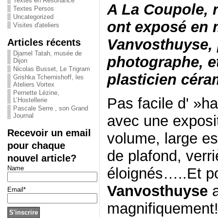
Textes en Résonance
A La Coupole, 
Textes Persos
Uncategorized
ont exposé en 
Visites d'ateliers
Vanvosthuyse, 
Articles récents
Djamel Tatah, musée de
photographe, e
Dijon
Nicolas Busset, Le Trigram
plasticien céra
Grishka Tchernishoff, les
Ateliers Vortex
Pernette Lézine,
Pas facile d' »h
L’Hostellerie
Pascale Serre , son Grand
Journal
avec une exposit
Recevoir un email
volume, large es
pour chaque
de plafond, verr
nouvel article?
Name
éloignés…..Et p
Vanvosthuyse
a
Email*
magnifiquement!