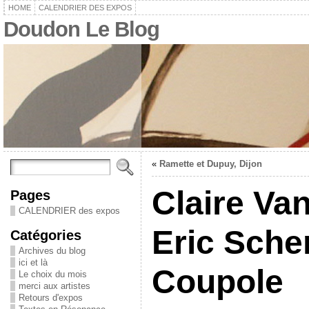
HOME
CALENDRIER DES EXPOS
Doudon Le Blog
«
Ramette et Dupuy, Dijon
Claire Va
Pages
CALENDRIER des expos
Eric Sche
Catégories
Archives du blog
ici et là
Coupole
Le choix du mois
merci aux artistes
Retours d'expos