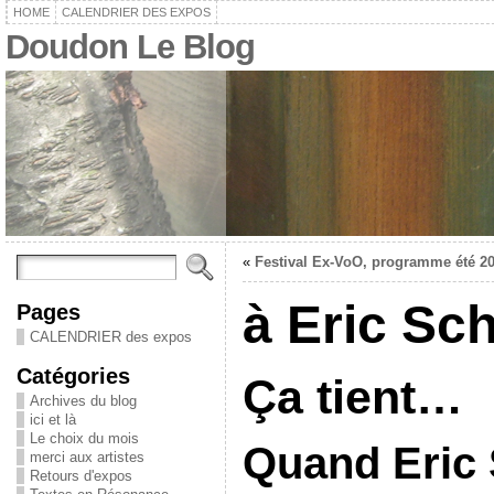
HOME
CALENDRIER DES EXPOS
Doudon Le Blog
«
Festival Ex-VoO, programme été 2
à Eric Sc
Pages
CALENDRIER des expos
Catégories
Ça tient…
Archives du blog
ici et là
Le choix du mois
Quand Eric
merci aux artistes
Retours d'expos