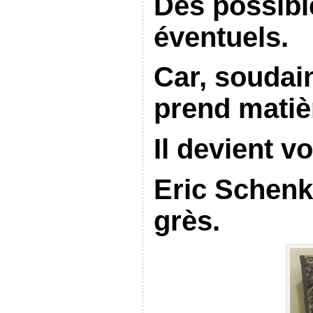
Des possibl
éventuels.
Car, soudain
prend matiè
Il devient v
Eric Schenk
grès.