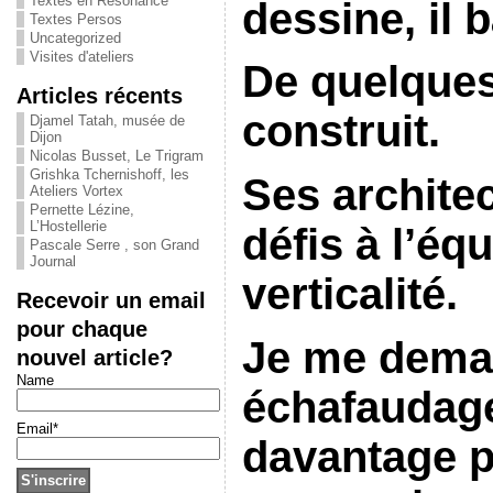
Textes en Résonance
dessine, il b
Textes Persos
Uncategorized
Visites d'ateliers
De quelques 
Articles récents
construit.
Djamel Tatah, musée de
Dijon
Nicolas Busset, Le Trigram
Grishka Tchernishoff, les
Ses archite
Ateliers Vortex
Pernette Lézine,
L’Hostellerie
défis à l’équ
Pascale Serre , son Grand
Journal
verticalité.
Recevoir un email
pour chaque
Je me dema
nouvel article?
Name
échafaudage
Email*
davantage p