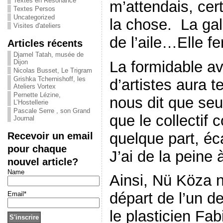
Textes en Résonance
m’attendais, cer
Textes Persos
Uncategorized
la chose. La gal
Visites d'ateliers
de l’aile…Elle f
Articles récents
Djamel Tatah, musée de
La formidable av
Dijon
Nicolas Busset, Le Trigram
Grishka Tchernishoff, les
d’artistes aura 
Ateliers Vortex
Pernette Lézine,
nous dit que seul
L’Hostellerie
Pascale Serre , son Grand
que le collectif 
Journal
quelque part, é
Recevoir un email
pour chaque
J’ai de la peine à
nouvel article?
Name
Ainsi, Nü Köza n
départ de l’un de
Email*
le plasticien Fa