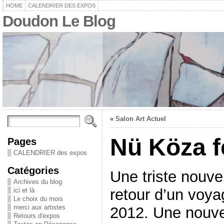
HOME
CALENDRIER DES EXPOS
Doudon Le Blog
«
Salon Art Actuel
Nü Köza 
Pages
CALENDRIER des expos
Catégories
Une triste nouve
Archives du blog
retour d’un voya
ici et là
Le choix du mois
merci aux artistes
2012. Une nouvel
Retours d'expos