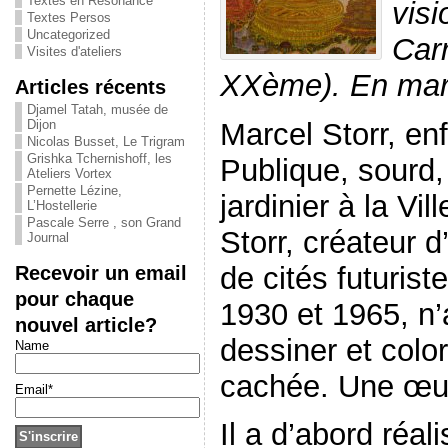
Textes en Résonance
visi
Textes Persos
Uncategorized
Car
Visites d'ateliers
XXème). En mar
Articles récents
Djamel Tatah, musée de
Marcel Storr, en
Dijon
Nicolas Busset, Le Trigram
Grishka Tchernishoff, les
Publique, sourd, 
Ateliers Vortex
Pernette Lézine,
jardinier à la Vi
L’Hostellerie
Pascale Serre , son Grand
Storr, créateur d
Journal
de cités futuri
Recevoir un email
pour chaque
1930 et 1965, n
nouvel article?
dessiner et colo
Name
cachée. Une œuv
Email*
Il a d’abord réal