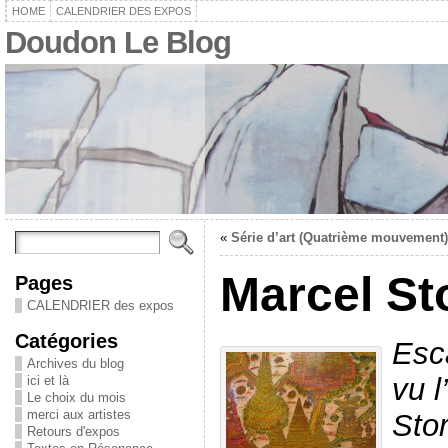
HOME
CALENDRIER DES EXPOS
Doudon Le Blog
«
Série d’art (Quatrième mouvement)
Marcel Sto
Pages
CALENDRIER des expos
Catégories
Esca
Archives du blog
vu l
ici et là
Le choix du mois
merci aux artistes
Stor
Retours d'expos