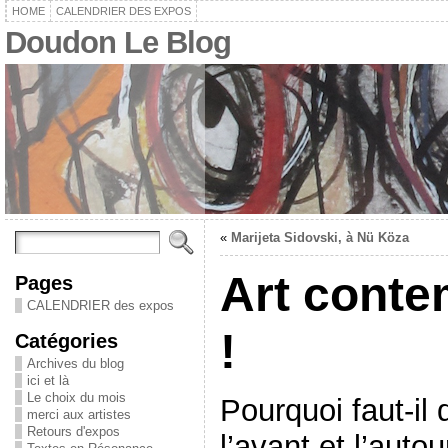
HOME
CALENDRIER DES EXPOS
Doudon Le Blog
«
Marijeta Sidovski, à Nü Köza
Art conte
Pages
CALENDRIER des expos
!
Catégories
Archives du blog
ici et là
Le choix du mois
Pourquoi faut-il 
merci aux artistes
Retours d'expos
l’avant et l’auto