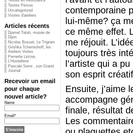
Textes en Résonance
Textes Persos
contemporaine p
Uncategorized
Visites d'ateliers
lui-même? ça me
Articles récents
ce même effet. 
Djamel Tatah, musée de
Dijon
me réjouit. L’id
Nicolas Busset, Le Trigram
Grishka Tchernishoff, les
toujours très int
Ateliers Vortex
Pernette Lézine,
l’artiste qui a p
L’Hostellerie
Pascale Serre , son Grand
Journal
son esprit créat
Recevoir un email
Ensuite, j’aime l
pour chaque
nouvel article?
accompagne gén
Name
finale, résultat 
Email*
Les commentaire
ou plaquettes etc