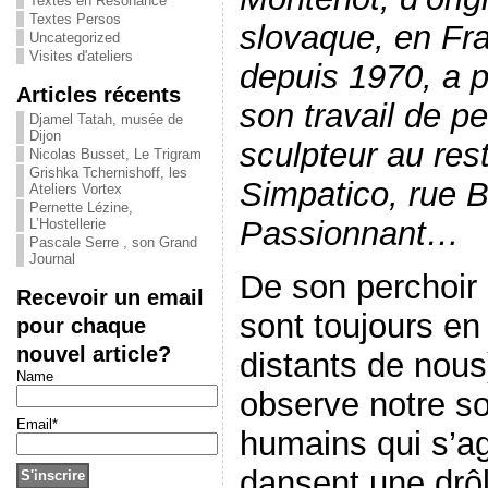
Textes en Résonance
Textes Persos
slovaque, en Fr
Uncategorized
Visites d'ateliers
depuis 1970, a 
Articles récents
son travail de pe
Djamel Tatah, musée de
Dijon
sculpteur au rest
Nicolas Busset, Le Trigram
Grishka Tchernishoff, les
Simpatico, rue B
Ateliers Vortex
Pernette Lézine,
Passionnant…
L’Hostellerie
Pascale Serre , son Grand
Journal
De son perchoir
Recevoir un email
sont toujours en
pour chaque
nouvel article?
distants de nous
Name
observe notre so
Email*
humains qui s’ag
dansent une drô