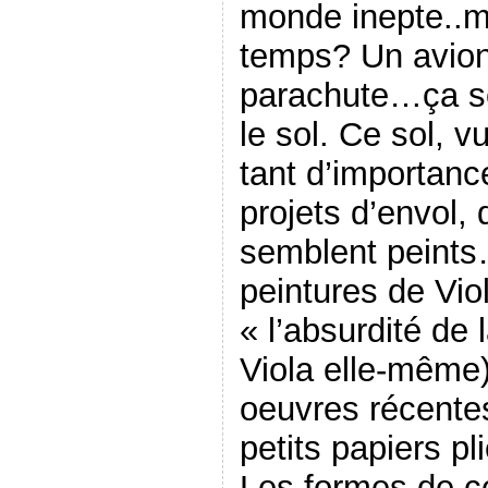
monde inepte..m
temps? Un avion
parachute…ça se
le sol. Ce sol, v
tant d’importanc
projets d’envol, 
semblent peints
peintures de Viol
« l’absurdité de 
Viola elle-même)
oeuvres récente
petits papiers pl
Les formes de ce