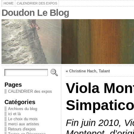
HOME
CALENDRIER DES EXPOS
Doudon Le Blog
«
Christine Hach, Talant
Viola Mon
Pages
CALENDRIER des expos
Simpatic
Catégories
Archives du blog
ici et là
Le choix du mois
Fin juin 2010, Vi
merci aux artistes
Retours d'expos
Montenot, d’orig