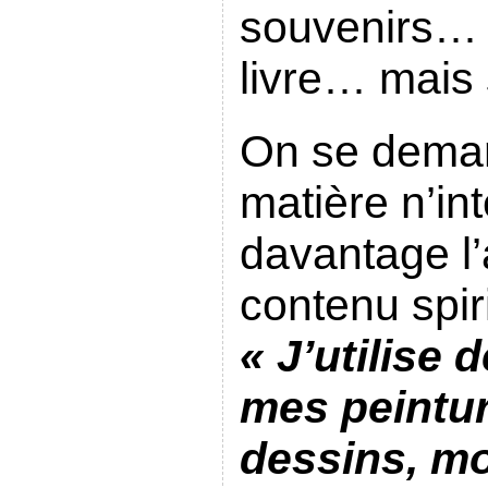
souvenirs… T
livre… mais 
On se demand
matière n’in
davantage l’
contenu spir
«
J’utilise d
mes peintur
dessins, mo