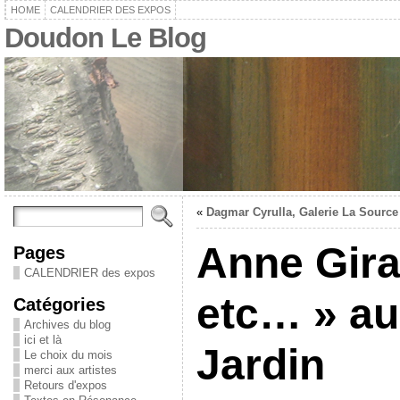
HOME
CALENDRIER DES EXPOS
Doudon Le Blog
«
Dagmar Cyrulla, Galerie La Source
Anne Gira
Pages
CALENDRIER des expos
etc… » au
Catégories
Archives du blog
ici et là
Jardin
Le choix du mois
merci aux artistes
Retours d'expos