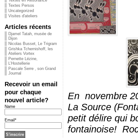
Textes en Résonance
Textes Persos
Uncategorized
Visites d'ateliers
Articles récents
Djamel Tatah, musée de
Dijon
Nicolas Busset, Le Trigram
Grishka Tchernishoff, les
Ateliers Vortex
Pernette Lézine,
L’Hostellerie
Pascale Serre , son Grand
Journal
Recevoir un email
pour chaque
En novembre 20
nouvel article?
La Source (Fonta
Name
petit délire qui 
Email*
fontainoise! Roc