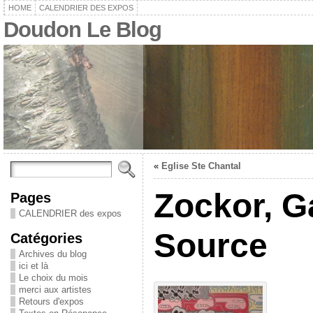
HOME
CALENDRIER DES EXPOS
Doudon Le Blog
«
Eglise Ste Chantal
Zockor, G
Pages
CALENDRIER des expos
Source
Catégories
Archives du blog
ici et là
Le choix du mois
merci aux artistes
Retours d'expos