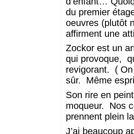
d’enfant… Quoi
du premier étag
oeuvres (plutôt n
affirment une att
Zockor est un a
qui provoque, qu
revigorant. ( O
sûr. Même esprit
Son rire en peint
moqueur. Nos c
prennent plein la
J’ai beaucoup ap