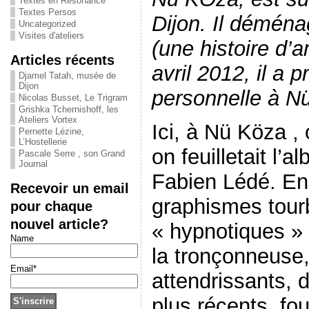
Textes en Résonance
Textes Persos
Dijon. Il déména
Uncategorized
Visites d'ateliers
(une histoire d’
Articles récents
avril 2012, il a
Djamel Tatah, musée de
Dijon
personnelle à Nü
Nicolas Busset, Le Trigram
Grishka Tchernishoff, les
Ateliers Vortex
Ici, à Nü Köza ,
Pernette Lézine,
L’Hostellerie
on feuilletait l’
Pascale Serre , son Grand
Journal
Fabien Lédé. En 
Recevoir un email
graphismes tourb
pour chaque
nouvel article?
« hypnotiques » d
Name
la tronçonneuse,
Email*
attendrissants, 
plus récents, f