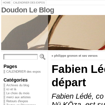
HOME
CALENDRIER DES EXPOS
Doudon Le Blog
«
philippe gronon et ses versos
Fabien Lé
Pages
CALENDRIER des expos
départ
Catégories
Archives du blog
ici et là
Le choix du mois
Fabien Lédé, co 
merci aux artistes
Retours d'expos
Nü KÖza, est sur