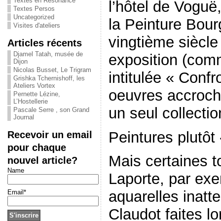
Textes en Résonance
l’hôtel de Voguë
Textes Persos
Uncategorized
la Peinture Bou
Visites d'ateliers
vingtième siècle
Articles récents
Djamel Tatah, musée de
exposition (com
Dijon
Nicolas Busset, Le Trigram
intitulée « Confr
Grishka Tchernishoff, les
Ateliers Vortex
oeuvres accroch
Pernette Lézine,
L’Hostellerie
un seul collecti
Pascale Serre , son Grand
Journal
Peintures plutôt
Recevoir un email
pour chaque
Mais certaines t
nouvel article?
Name
Laporte, par ex
aquarelles inat
Email*
Claudot faites l