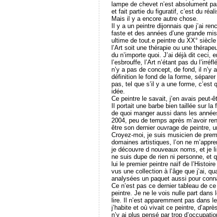
lampe de chevet n’est absolument pas 
et fait partie du figuratif, c’est du ré
Mais il y a encore autre chose.
Il y a un peintre dijonnais que j’ai re
faste et des années d’une grande misèr
ultime de tout.e peintre du XX° sièc
l’Art soit une thérapie ou une thérape
du n’importe quoi. J’ai déjà dit ceci, 
l’esbrouffe, l’Art n’étant pas du l’irréfl
n’y a pas de concept, de fond, il n’y 
définition le fond de la forme, sépare
pas, tel que s’il y a une forme, c’est
idée.
Ce peintre le savait, j’en avais peut-ê
Il portait une barbe bien taillée sur l
de quoi manger aussi dans les années 
2004, peu de temps après m’avoir ren
être son dernier ouvrage de peintre, u
Croyez-moi, je suis musicien de premi
domaines artistiques, l’on ne m’appr
je découvre d nouveaux noms, et je li
ne suis dupe de rien ni personne, et q
lui le premier peintre naïf de l’Histoir
vus une collection à l’âge que j’ai, qu
analysées un paquet aussi pour connaît
Ce n’est pas ce dernier tableau de ce
peintre. Je ne le vois nulle part dans 
lire. Il n’est apparemment pas dans 
j’habite et où vivait ce peintre, d’ap
n’y ai plus pensé par trop d’occupation