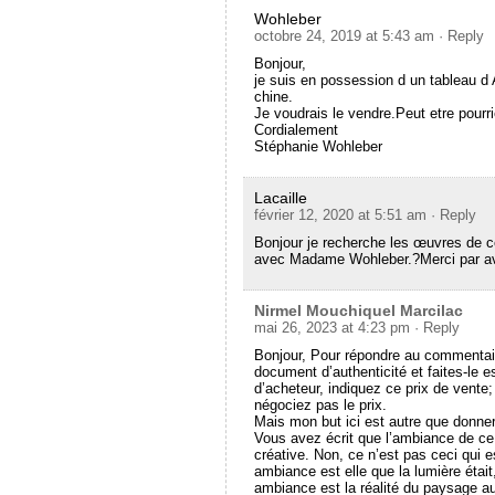
Wohleber
octobre 24, 2019 at 5:43 am
· Reply
Bonjour,
je suis en possession d un tableau d A
chine.
Je voudrais le vendre.Peut etre pourri
Cordialement
Stéphanie Wohleber
Lacaille
février 12, 2020 at 5:51 am
· Reply
Bonjour je recherche les œuvres de ce 
avec Madame Wohleber.?Merci par a
Nirmel Mouchiquel Marcilac
mai 26, 2023 at 4:23 pm
· Reply
Bonjour, Pour répondre au commentair
document d’authenticité et faites-le 
d’acheteur, indiquez ce prix de vente; 
négociez pas le prix.
Mais mon but ici est autre que donner
Vous avez écrit que l’ambiance de ce 
créative. Non, ce n’est pas ceci qui e
ambiance est elle que la lumière était
ambiance est la réalité du paysage au