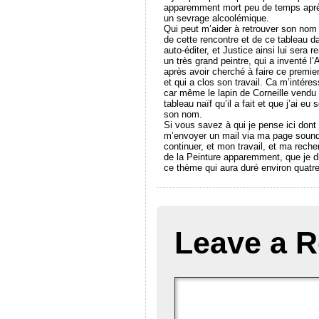
apparemment mort peu de temps après 
un sevrage alcoolémique.
Qui peut m’aider à retrouver son nom m
de cette rencontre et de ce tableau d
auto-éditer, et Justice ainsi lui sera r
un très grand peintre, qui a inventé l’A
après avoir cherché à faire ce premier
et qui a clos son travail. Ca m’intére
car même le lapin de Corneille vendu 
tableau naïf qu’il a fait et que j’ai e
son nom.
Si vous savez à qui je pense ici dont
m’envoyer un mail via ma page soundc
continuer, et mon travail, et ma reche
de la Peinture apparemment, que je di
ce thème qui aura duré environ quatre
Leave a R