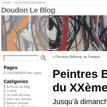
HOME
CALENDRIER DES EXPOS
Doudon Le Blog
«
Christine Delbecq, au Campus
Pages
Peintres 
CALENDRIER des expos
Catégories
du XXème 
Archives du blog
ici et là
Le choix du mois
merci aux artistes
Jusqu’à dimanch
Retours d'expos