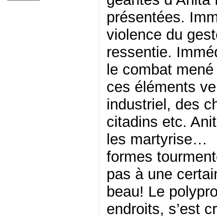
présentées. Imm
violence du geste
ressentie. Imméd
le combat mené
ces éléments v
industriel, des c
citadins etc. Ani
les martyrise… I
formes tourment
pas à une certai
beau! Le polypr
endroits, s’est c