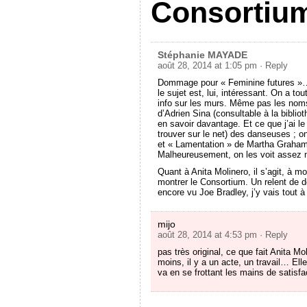
Consortium
Stéphanie MAYADE
août 28, 2014 at 1:05 pm
· Reply
Dommage pour « Feminine futures »… B
le sujet est, lui, intéressant. On a tou
info sur les murs. Même pas les noms 
d’Adrien Sina (consultable à la bibli
en savoir davantage. Et ce que j’ai le 
trouver sur le net) des danseuses ; o
et « Lamentation » de Martha Graham, 
Malheureusement, on les voit assez ma
Quant à Anita Molinero, il s’agit, à 
montrer le Consortium. Un relent de d
encore vu Joe Bradley, j’y vais tout à
mijo
août 28, 2014 at 4:53 pm
· Reply
pas très original, ce que fait Anita Mo
moins, il y a un acte, un travail… Ell
va en se frottant les mains de satisfac