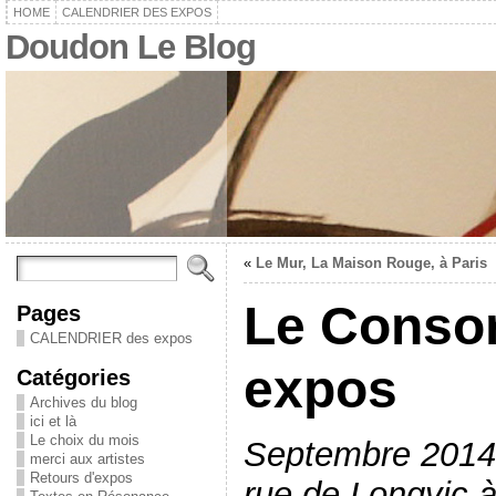
HOME
CALENDRIER DES EXPOS
Doudon Le Blog
«
Le Mur, La Maison Rouge, à Paris
Le Consor
Pages
CALENDRIER des expos
expos
Catégories
Archives du blog
ici et là
Le choix du mois
Septembre 2014,
merci aux artistes
Retours d'expos
rue de Longvic à