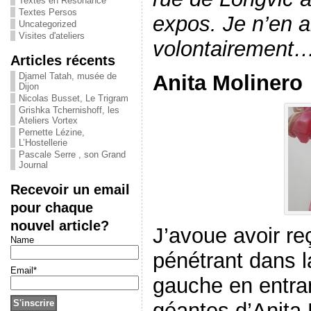
Textes en Résonance
Textes Persos
expos. Je n’en a
Uncategorized
Visites d'ateliers
volontairement…
Articles récents
Anita Molinero
Djamel Tatah, musée de
Dijon
Nicolas Busset, Le Trigram
Grishka Tchernishoff, les
Ateliers Vortex
Pernette Lézine,
L’Hostellerie
Pascale Serre , son Grand
Journal
Recevoir un email
pour chaque
nouvel article?
J’avoue avoir re
Name
pénétrant dans l
Email*
gauche en entran
géantes d’Anita 