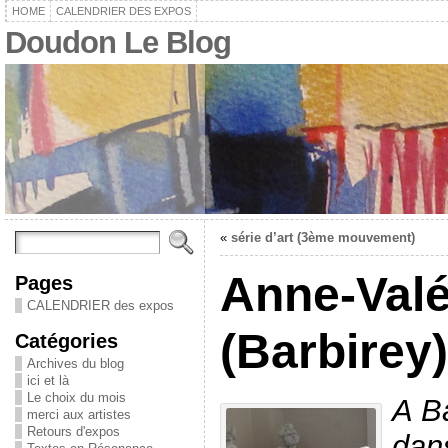
HOME
CALENDRIER DES EXPOS
Doudon Le Blog
«
série d’art (3ème mouvement)
Anne-Val
Pages
CALENDRIER des expos
(Barbirey)
Catégories
Archives du blog
ici et là
Le choix du mois
A B
merci aux artistes
Retours d'expos
dans