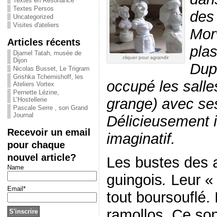
Textes en Résonance
Textes Persos
des 
Uncategorized
Visites d'ateliers
Morv
Articles récents
plas
Djamel Tatah, musée de
cliquer pour agrandir
Dijon
Dup
Nicolas Busset, Le Trigram
Grishka Tchernishoff, les
occupé les salle
Ateliers Vortex
Pernette Lézine,
grange) avec ses
L’Hostellerie
Pascale Serre , son Grand
Journal
Délicieusement 
Recevoir un email
imaginatif.
pour chaque
nouvel article?
Les bustes des 
Name
guingois
.
Leur «
Email*
tout boursouflé.
ramollos. Ce so