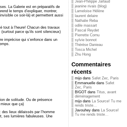
Jean-Philippe Jarlaud
jeanine rivais (blog)
es. La Galerie est en préparatifs de
Lameloise Hélène
rend le temps d’expliquer, montrer,
nvisible ce soir-là) et permettent aussi
laurent delaire
Nathalie Reba
odile massart
té tout à l’heure! Chacun des travaux
Pascal Reydet
surtout parce qu’ils sont silencieux)
Pierrette Cornu
ure imprécise qui s’enfonce dans un
sylvie bonnot
 temps.
Thérèse Danieau
Tosca Michel
Zhu Hong
Commentaires
récents
mijo
dans
Safet Zec, Paris
Emmanuelle
dans
Safet
Zec, Paris
BIGOT
dans
Titus, avant
déménagement
ion de solitude. Ou de présence
mijo
dans
La Source! Tu me
t mieux que ça)
rends triste…
Javouhey
dans
La Source!
: des lieux délaissés par l’homme
Tu me rends triste…
out, ses lumières fabuleuses. Une