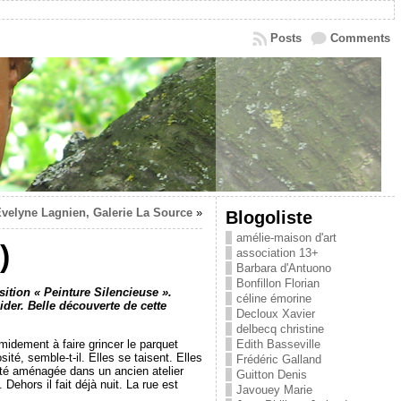
Posts
Comments
velyne Lagnien, Galerie La Source
»
Blogoliste
amélie-maison d'art
)
association 13+
Barbara d'Antuono
Bonfillon Florian
sition « Peinture Silencieuse ».
céline émorine
er. Belle découverte de cette
Decloux Xavier
delbecq christine
midement à faire grincer le parquet
Edith Basseville
ité, semble-t-il. Elles se taisent. Elles
Frédéric Galland
été aménagée dans un ancien atelier
Guitton Denis
ehors il fait déjà nuit. La rue est
Javouey Marie