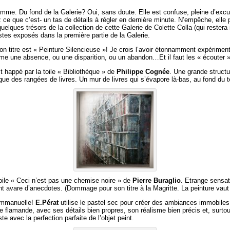
mme. Du fond de la Galerie? Oui, sans doute. Elle est confuse, pleine d’excus
e que c’est- un tas de détails à régler en dernière minute. N’empêche, elle p
lques trésors de la collection de cette Galerie de Colette Colla (qui restera i
stes exposés dans la première partie de la Galerie.
on titre est « Peinture Silencieuse »! Je crois l’avoir étonnamment expérimen
 une absence, ou une disparition, ou un abandon…Et il faut les « écouter » (
est happé par la toile « Bibliothèque » de
Philippe Cognée
. Une grande struct
tingue des rangées de livres. Un mur de livres qui s’évapore là-bas, au fond du
toile « Ceci n’est pas une chemise noire » de
Pierre Buraglio
. Etrange sensat
t avare d’anecdotes. (Dommage pour son titre à la Magritte. La peinture vau
 Emmanuelle!
E.Pérat
utilise le pastel sec pour créer des ambiances immobiles
ture flamande, avec ses détails bien propres, son réalisme bien précis et, surt
ste avec la perfection parfaite de l’objet peint.