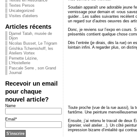
Textes en Résonance
Textes Persos
Soudain apparaît une adorable jeune fe
Uncategorized
vernissage pour demain et -vous savez c
Visites d'ateliers
guider…Les salles suivantes recèlent que
un regard sur d’autres oeuvres des arti
Articles récents
Donc, je reviens sur l’expo en cours. S
Djamel Tatah, musée de
présentés contient quelque chose comme
Dijon
Dès l’entrée (je dirais, dès la rue) on 
Nicolas Busset, Le Trigram
lointain infini. A regarder plus, on dis
Grishka Tchernishoff, les
Ateliers Vortex
Pernette Lézine,
L’Hostellerie
Pascale Serre , son Grand
Journal
Recevoir un email
pour chaque
nouvel article?
Name
Toute proche (vue de la rue aussi), la 
fantôme. Une peinture merveilleusemen
Email*
Ensuite, j’ai retenu le travail de deux
(grenier, vieil atelier…). Un côté pein
impression bizarre d’irréalité qui contra