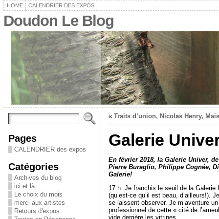
HOME
CALENDRIER DES EXPOS
Doudon Le Blog
«
Traits d’union, Nicolas Henry, Mai
Galerie Univer
Pages
CALENDRIER des expos
En février 2018, la Galerie Univer, d
Catégories
Pierre Buraglio, Philippe Cognée, 
Galerie!
Archives du blog
ici et là
17 h. Je franchis le seuil de la Galeri
Le choix du mois
(qu’est-ce qu’il est beau, d’ailleurs!).
se laissent observer. Je m’aventure un
merci aux artistes
professionnel de cette « cité de l’ameu
Retours d'expos
vide derrière les vitrines.