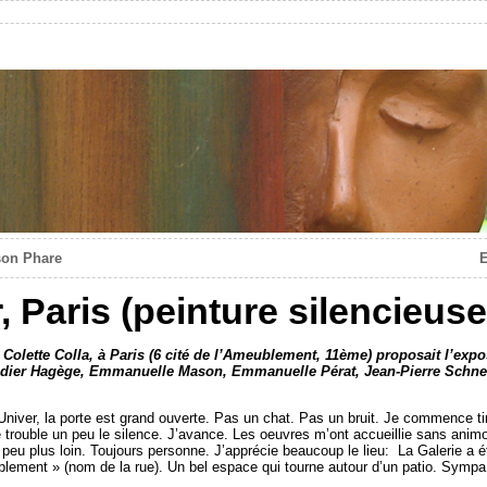
son Phare
E
, Paris (peinture silencieuse
e Colette Colla, à Paris (6 cité de l’Ameublement, 11ème) proposait l’expo
Didier Hagège, Emmanuelle Mason, Emmanuelle Pérat, Jean-Pierre Schneid
e Univer, la porte est grand ouverte. Pas un chat. Pas un bruit. Je commence ti
 Je trouble un peu le silence. J’avance. Les oeuvres m’ont accueillie sans animos
 peu plus loin. Toujours personne. J’apprécie beaucoup le lieu: La Galerie a 
blement » (nom de la rue). Un bel espace qui tourne autour d’un patio. Sympa. D