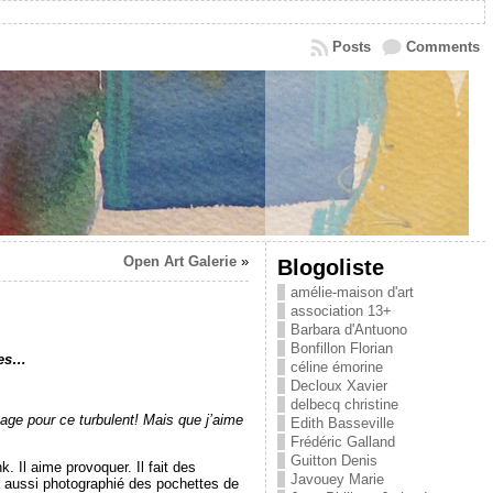
Posts
Comments
Open Art Galerie
»
Blogoliste
amélie-maison d'art
association 13+
Barbara d'Antuono
Bonfillon Florian
res…
céline émorine
Decloux Xavier
delbecq christine
sage pour ce turbulent! Mais que j’aime
Edith Basseville
Frédéric Galland
Guitton Denis
 Il aime provoquer. Il fait des
Javouey Marie
a aussi photographié des pochettes de