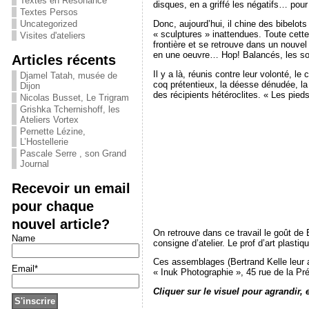
Textes en Résonance
disques, en a griffé les négatifs… pour 
Textes Persos
Donc, aujourd’hui, il chine des bibelot
Uncategorized
« sculptures » inattendues. Toute cette
Visites d'ateliers
frontière et se retrouve dans un nouv
en une oeuvre… Hop! Balancés, les sou
Articles récents
Il y a là, réunis contre leur volonté, l
Djamel Tatah, musée de
coq prétentieux, la déesse dénudée, la 
Dijon
des récipients hétéroclites. « Les pieds 
Nicolas Busset, Le Trigram
Grishka Tchernishoff, les
Ateliers Vortex
Pernette Lézine,
L’Hostellerie
Pascale Serre , son Grand
Journal
Recevoir un email
pour chaque
nouvel article?
On retrouve dans ce travail le goût de
Name
consigne d’atelier. Le prof d’art plasti
Ces assemblages (Bertrand Kelle leur a
Email*
« Inuk Photographie », 45 rue de la Préf
Cliquer sur le visuel pour agrandir, 