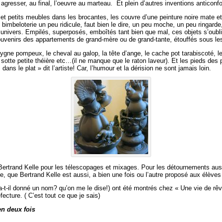
agresser, au final, l’oeuvre au marteau. Et plein d’autres inventions anticonfor
s et petits meubles dans les brocantes, les couvre d’une peinture noire mate 
 bimbeloterie un peu ridicule, faut bien le dire, un peu moche, un peu ringard
el univers. Empilés, superposés, emboîtés tant bien que mal, ces objets s’o
venirs des appartements de grand-mère ou de grand-tante, étouffés sous les
e cygne pompeux, le cheval au galop, la tête d’ange, le cache pot tarabiscoté, l
sotte petite théière etc…(il ne manque que le raton laveur). Et les pieds des
dans le plat » dit l’artiste! Car, l’humour et la dérision ne sont jamais loin.
 Bertrand Kelle pour les télescopages et mixages. Pour les détournements aus
que, que Bertrand Kelle est aussi, a bien une fois ou l’autre proposé aux élèves
-t-il donné un nom? qu’on me le dise!) ont été montrés chez « Une vie de rêve
ecture. ( C’est tout ce que je sais)
en deux fois