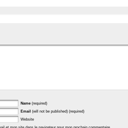
Name
(required)
Email
(will not be published) (required)
Website
il et mon site dans le navigateur pour mon prochain commentaire.