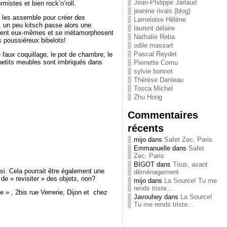
Jean-Philippe Jarlaud
mistes et bien rock’n’roll.
jeanine rivais (blog)
et les assemble pour créer des
Lameloise Hélène
e, un peu kitsch passe alors une
laurent delaire
ublient eux-mêmes et se métamorphosent
Nathalie Reba
 poussiéreux bibelots!
odile massart
Pascal Reydet
e faux coquillage, le pot de chambre, le
 petits meubles sont imbriqués dans
Pierrette Cornu
sylvie bonnot
Thérèse Danieau
Tosca Michel
Zhu Hong
Commentaires
récents
mijo
dans
Safet Zec, Paris
Emmanuelle
dans
Safet
Zec, Paris
BIGOT
dans
Titus, avant
si. Cela pourrait être également une
déménagement
 de « revisiter » des objets, non?
mijo
dans
La Source! Tu me
rends triste…
 » , 2bis rue Verrerie, Dijon et chez
Javouhey
dans
La Source!
Tu me rends triste…