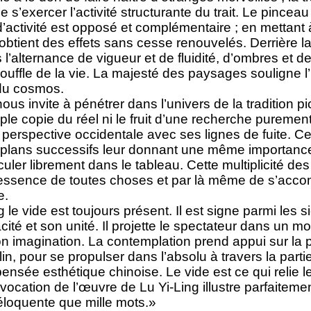
 s’exercer l’activité structurante du trait. Le pincea
’activité est opposé et complémentaire ; en mettant à 
ste obtient des effets sans cesse renouvelés. Derrière
l’alternance de vigueur et de fluidité, d’ombres et d
souffle de la vie. La majesté des paysages souligne l’i
du cosmos.
nous invite à pénétrer dans l’univers de la tradition pi
le copie du réel ni le fruit d’une recherche purement 
a perspective occidentale avec ses lignes de fuite. Ce
 plans successifs leur donnant une même importance, 
uler librement dans le tableau. Cette multiplicité des 
e l’essence de toutes choses et par là même de s’accom
e.
le vide est toujours présent. Il est signe parmi les 
acité et son unité. Il projette le spectateur dans un
 son imagination. La contemplation prend appui sur la p
, pour se propulser dans l’absolu à travers la partie
ensée esthétique chinoise. Le vide est ce qui relie 
vocation de l’œuvre de Lu Yi-Ling illustre parfaitemen
éloquente que mille mots.»