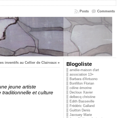
Posts
Comments
es inventifs au Cellier de Clairvaux
»
Blogoliste
amélie-maison d'art
association 13+
Barbara d'Antuono
Bonfillon Florian
ne jeune artiste
céline émorine
traditionnelle et culture
Decloux Xavier
delbecq christine
Edith Basseville
Frédéric Galland
Guitton Denis
Javouey Marie