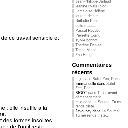
Jean-Philippe Jarlaud
jeanine rivais (blog)
Lameloise Hélène
laurent delaire
Nathalie Reba
odile massart
Pascal Reydet
Pierrette Cornu
de ce travail sensible et
sylvie bonnot
Thérèse Danieau
Tosca Michel
Zhu Hong
Commentaires
récents
mijo
dans
Safet Zec, Paris
Emmanuelle
dans
Safet
Zec, Paris
BIGOT
dans
Titus, avant
déménagement
mijo
dans
La Source! Tu me
rends triste…
 : elle insuffle à la
Javouhey
dans
La Source!
ne.
Tu me rends triste…
t des formes insolites
ace de l’outil reste