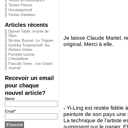
Textes en Résonance
Textes Persos
Uncategorized
Visites d'ateliers
Articles récents
Djamel Tatah, musée de
Dijon
Je laisse Claude Martel, r
Nicolas Busset, Le Trigram
original. Merci à elle.
Grishka Tchernishoff, les
Ateliers Vortex
Pernette Lézine,
L’Hostellerie
Pascale Serre , son Grand
Journal
Recevoir un email
pour chaque
nouvel article?
Name
Yi-Ling est restée fidèle à
«
Email*
peinture de son pays une 
La technique de l’artiste 
surgissent sur le papier. El