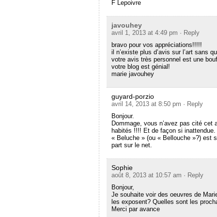
F Lepoivre
javouhey
avril 1, 2013 at 4:49 pm
· Reply
bravo pour vos appréciations!!!!!
il n’existe plus d’avis sur l’art sans
votre avis très personnel est une bouf
votre blog est génial!
marie javouhey
guyard-porzio
avril 14, 2013 at 8:50 pm
· Reply
Bonjour.
Dommage, vous n’avez pas cité cet arti
habités !!!! Et de façon si inattendue
« Beluche » (ou « Bellouche »?) est so
part sur le net.
Sophie
août 8, 2013 at 10:57 am
· Reply
Bonjour,
Je souhaite voir des oeuvres de Mari
les exposent? Quelles sont les proch
Merci par avance