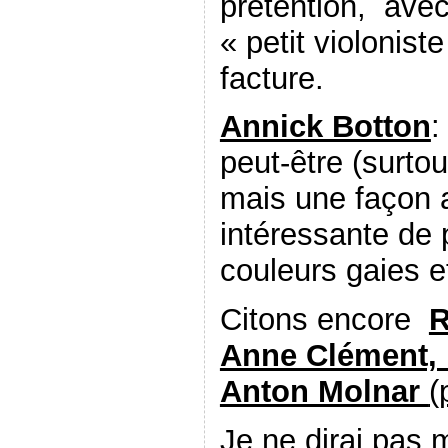
prétention, ave
« petit violonist
facture.
Annick Botton
:
peut-être (surto
mais une façon 
intéressante de 
couleurs gaies e
Citons encore
R
Anne Clément, N
Anton Molnar
(
Je ne dirai pas 