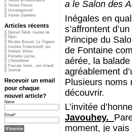
Textes en Résonance
a le Salon des Ar
Textes Persos
Uncategorized
Visites d'ateliers
Inégales en qual
Articles récents
s’affrontent d’u
Djamel Tatah, musée de
Principe du Salo
Dijon
Nicolas Busset, Le Trigram
Grishka Tchernishoff, les
de Fontaine com
Ateliers Vortex
Pernette Lézine,
aérée, la balad
L’Hostellerie
Pascale Serre , son Grand
agréablement d’u
Journal
Plusieurs noms 
Recevoir un email
pour chaque
découvrir.
nouvel article?
Name
L’invitée d’honn
Javouhey.
Par
Email*
moment, je vais c