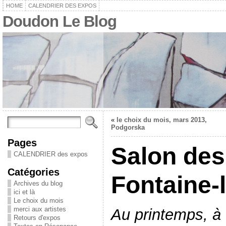
HOME
CALENDRIER DES EXPOS
Doudon Le Blog
«
le choix du mois, mars 2013,
Podgorska
Pages
Salon des 
CALENDRIER des expos
Catégories
Fontaine-
Archives du blog
ici et là
Le choix du mois
merci aux artistes
Au printemps, à F
Retours d'expos