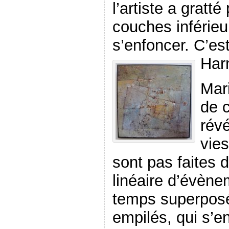
l’artiste a gratté
couches inférieu
s’enfoncer. C’es
Har
Mari
de c
révé
vies
sont pas faites d
linéaire d’évène
temps superpos
empilés, qui s’en